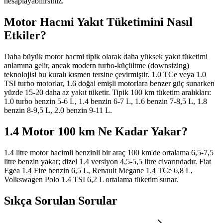
hesaplayabilirsiniz.
Motor Hacmi Yakıt Tüketimini Nasıl
Etkiler?
Daha büyük motor hacmi tipik olarak daha yüksek yakıt tüketimi
anlamına gelir, ancak modern turbo-küçültme (downsizing)
teknolojisi bu kuralı kısmen tersine çevirmiştir. 1.0 TCe veya 1.0
TSI turbo motorlar, 1.6 doğal emişli motorlara benzer güç sunarken
yüzde 15-20 daha az yakıt tüketir. Tipik 100 km tüketim aralıkları:
1.0 turbo benzin 5-6 L, 1.4 benzin 6-7 L, 1.6 benzin 7-8,5 L, 1.8
benzin 8-9,5 L, 2.0 benzin 9-11 L.
1.4 Motor 100 km Ne Kadar Yakar?
1.4 litre motor hacimli benzinli bir araç 100 km'de ortalama 6,5-7,5
litre benzin yakar; dizel 1.4 versiyon 4,5-5,5 litre civarındadır. Fiat
Egea 1.4 Fire benzin 6,5 L, Renault Megane 1.4 TCe 6,8 L,
Volkswagen Polo 1.4 TSI 6,2 L ortalama tüketim sunar.
Sıkça Sorulan Sorular