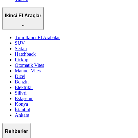
İkinci El Araçlar
Tüm İkinci El Arabalar
SUV
Sedan
Hatchback
Pickup
Otomatik
Vites
Manuel
Vites
Dizel
Benzin
Elektrikli
Silivri
Eskişehir
Konya
İstanbul
Ankara
Rehberler