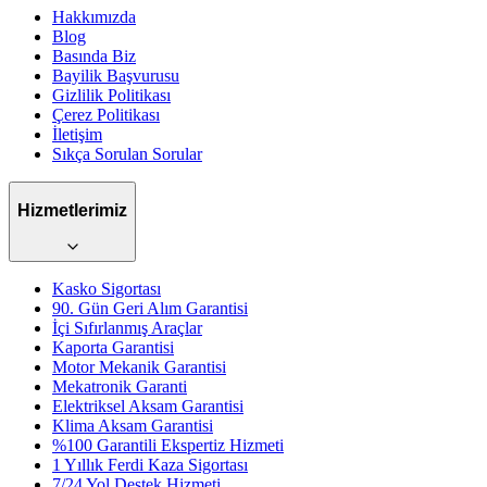
Hakkımızda
Blog
Basında Biz
Bayilik Başvurusu
Gizlilik Politikası
Çerez Politikası
İletişim
Sıkça Sorulan Sorular
Hizmetlerimiz
Kasko Sigortası
90. Gün Geri Alım Garantisi
İçi Sıfırlanmış Araçlar
Kaporta Garantisi
Motor Mekanik Garantisi
Mekatronik Garanti
Elektriksel Aksam Garantisi
Klima Aksam Garantisi
%100 Garantili Ekspertiz Hizmeti
1 Yıllık Ferdi Kaza Sigortası
7/24 Yol Destek Hizmeti