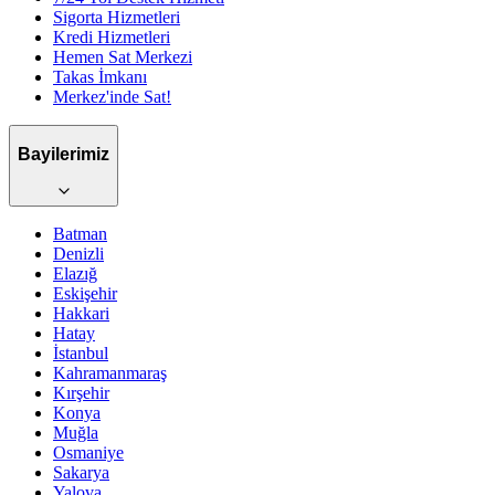
Sigorta Hizmetleri
Kredi Hizmetleri
Hemen Sat Merkezi
Takas İmkanı
Merkez'inde Sat!
Bayilerimiz
Batman
Denizli
Elazığ
Eskişehir
Hakkari
Hatay
İstanbul
Kahramanmaraş
Kırşehir
Konya
Muğla
Osmaniye
Sakarya
Yalova