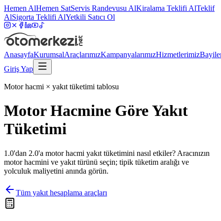
Hemen Al
Hemen Sat
Servis Randevusu Al
Kiralama Teklifi Al
Teklif
Al
Sigorta Teklifi Al
Yetkili Satıcı Ol
Anasayfa
Kurumsal
Araçlarımız
Kampanyalarımız
Hizmetlerimiz
Bayile
Giriş Yap
Motor hacmi × yakıt tüketimi tablosu
Motor Hacmine Göre Yakıt
Tüketimi
1.0'dan 2.0'a motor hacmi yakıt tüketimini nasıl etkiler? Aracınızın
motor hacmini ve yakıt türünü seçin; tipik tüketim aralığı ve
yolculuk maliyetini anında görün.
Tüm yakıt hesaplama araçları