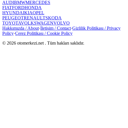
AUDI
BMW
MERCEDES
FIAT
FORD
HONDA
HYUNDAI
KIA
OPEL
PEUGEOT
RENAULT
SKODA
TOYOTA
VOLKSWAGEN
VOLVO
Hakkımızda / About
·
İletişim / Contact
·
Gizlilik Politikası / Privacy
Policy
·
Çerez Politikası / Cookie Policy
©
2026
otomerkezi.net
. Tüm hakları saklıdır.