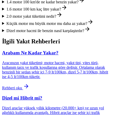
1.4 motor 100 km'de ne kadar benzin yakar?
1.6 motor 100 km kaç litre yakar?
2.0 motor yakıt tüketimi nedir?
Küçük motor mu büyük motor mu daha az yakar?
Dizel motor hacmi ile benzin nasıl karşılaştırılır?
İlgili Yakıt Rehberleri
Arabam Ne Kadar Yakar?
Aracınızın yakıt tüketimi; motor hacmi, yakıt tipi, vites türü,
kullanım tarzı ve trafik koşullarına göre değişir. Ortalama olarak
benzinli bir sedan şehir içi 7-9 lt/100km, dizel 5-7 lt/100km, hibrit
ise 4-5 lt/100km tüketir.
Rehberi oku
Dizel mi Hibrit mi?
Dizel araçlar yüksek yıllık kilometre (20.000+ km) ve uzun yol
ağırlıklı kullanımda avantajlı. Hibrit araçlar ise şehir içi trafik