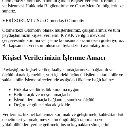
Otomerkezi Otomotiv Anonim Şirketi Kişisel Verilerin Korunması
ve İşlenmesi Hakkında Bilgilendirme ve Onay Metni’ni bilgilerinize
sunarız.
VERİ SORUMLUSU: Otomerkezi Otomotiv
Otomerkezi Otomotiv olarak müşterilerimiz, çalışanlarımız ve tüm
paydaşlarımızın kişisel verilerini KVKK ve ilgili mevzuat
çerçevesinde koruma ve işleme konusunda azami özen gösteriyoruz.
Bu kapsamda, veri sorumlusu sıfatıyla sizleri aydınlatıyoruz.
Kişisel Verilerinizin İşlenme Amacı
Paylaştığınız kişisel veriler, faaliyet amaçlarımızla bağlantılı ve
ölçülü olarak işlenebilir, yurt içindeki üçüncü kişilere aktarılabilir ve
saklanabilir. İşleme süreçlerinde aşağıdaki ilkelere bağlı kalırız:
Hukuka ve dürüstlük kuralına uygun
Belirli, açık ve meşru amaçlarla
İşlendikleri amaçla bağlantılı, sınırlı ve ölçülü
Doğru ve güncel olacak şekilde
Verileriniz, hizmet kalitemizi korumak ve geliştirmek, kalite/standart
denetimleri yapmak, mevzuatın öngördüğü raporlama ve
yükümlülükleri yerine getirmek, insan kaynakları süreçlerini