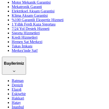
Motor Mekanik Garantisi
Mekatronik Garanti
Elektriksel Aksam Garantisi
Klima Aksam Garantisi
%100 Garantili Ekspertiz Hizmeti
1 Yıllık Ferdi Kaza Sigortası
7/24 Yol Destek Hizmeti
Sigorta Hizmetleri
Kredi Hizmetleri
Hemen Sat Merkezi
Takas İmkanı
Merkez'inde Sat!
Bayilerimiz
Batman
Denizli
Elazığ
Eskişehir
Hakkari
Hatay
İstanbul