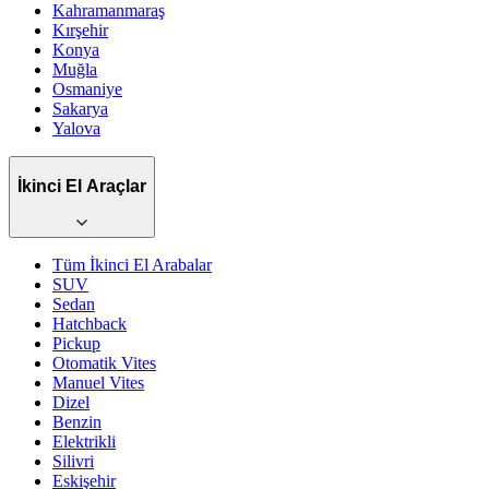
Kahramanmaraş
Kırşehir
Konya
Muğla
Osmaniye
Sakarya
Yalova
İkinci El Araçlar
Tüm İkinci El Arabalar
SUV
Sedan
Hatchback
Pickup
Otomatik
Vites
Manuel
Vites
Dizel
Benzin
Elektrikli
Silivri
Eskişehir