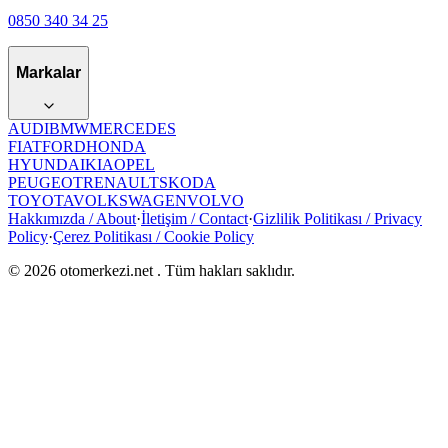
0850 340 34 25
Markalar
AUDI
BMW
MERCEDES
FIAT
FORD
HONDA
HYUNDAI
KIA
OPEL
PEUGEOT
RENAULT
SKODA
TOYOTA
VOLKSWAGEN
VOLVO
Hakkımızda / About
·
İletişim / Contact
·
Gizlilik Politikası / Privacy
Policy
·
Çerez Politikası / Cookie Policy
©
2026
otomerkezi.net
. Tüm hakları saklıdır.