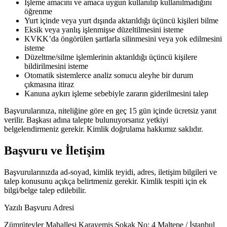
İşleme amacını ve amaca uygun kullanılıp kullanılmadığını
öğrenme
Yurt içinde veya yurt dışında aktarıldığı üçüncü kişileri bilme
Eksik veya yanlış işlenmişse düzeltilmesini isteme
KVKK’da öngörülen şartlarla silinmesini veya yok edilmesini
isteme
Düzeltme/silme işlemlerinin aktarıldığı üçüncü kişilere
bildirilmesini isteme
Otomatik sistemlerce analiz sonucu aleyhe bir durum
çıkmasına itiraz
Kanuna aykırı işleme sebebiyle zararın giderilmesini talep
Başvurularınıza, niteliğine göre en geç 15 gün içinde ücretsiz yanıt
verilir. Başkası adına talepte bulunuyorsanız yetkiyi
belgelendirmeniz gerekir. Kimlik doğrulama hakkımız saklıdır.
Başvuru ve İletişim
Başvurularınızda ad-soyad, kimlik teyidi, adres, iletişim bilgileri ve
talep konusunu açıkça belirtmeniz gerekir. Kimlik tespiti için ek
bilgi/belge talep edilebilir.
Yazılı Başvuru Adresi
Zümrütevler Mahallesi Karayemiş Sokak No: 4 Maltepe / İstanbul