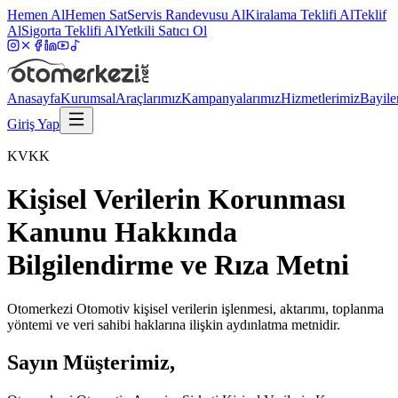
Hemen Al
Hemen Sat
Servis Randevusu Al
Kiralama Teklifi Al
Teklif
Al
Sigorta Teklifi Al
Yetkili Satıcı Ol
Anasayfa
Kurumsal
Araçlarımız
Kampanyalarımız
Hizmetlerimiz
Bayile
Giriş Yap
KVKK
Kişisel Verilerin Korunması
Kanunu Hakkında
Bilgilendirme ve Rıza Metni
Otomerkezi Otomotiv kişisel verilerin işlenmesi, aktarımı, toplanma
yöntemi ve veri sahibi haklarına ilişkin aydınlatma metnidir.
Sayın Müşterimiz,