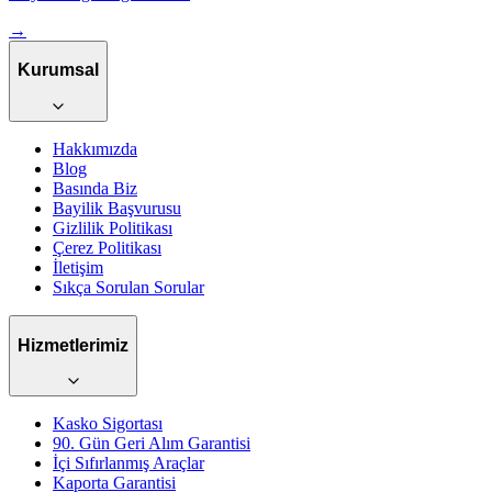
→
Kurumsal
Hakkımızda
Blog
Basında Biz
Bayilik Başvurusu
Gizlilik Politikası
Çerez Politikası
İletişim
Sıkça Sorulan Sorular
Hizmetlerimiz
Kasko Sigortası
90. Gün Geri Alım Garantisi
İçi Sıfırlanmış Araçlar
Kaporta Garantisi