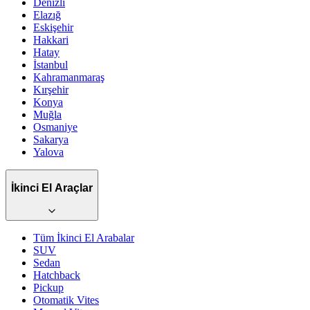
Denizli
Elazığ
Eskişehir
Hakkari
Hatay
İstanbul
Kahramanmaraş
Kırşehir
Konya
Muğla
Osmaniye
Sakarya
Yalova
İkinci El Araçlar
Tüm İkinci El Arabalar
SUV
Sedan
Hatchback
Pickup
Otomatik
Vites