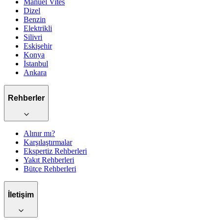
Manuel
Vites
Dizel
Benzin
Elektrikli
Silivri
Eskişehir
Konya
İstanbul
Ankara
Rehberler
Alınır mı?
Karşılaştırmalar
Ekspertiz Rehberleri
Yakıt Rehberleri
Bütçe Rehberleri
İletişim