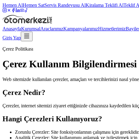
Hemen Al
Hemen Sat
Servis Randevusu Al
Kiralama Teklifi Al
Teklif A
Anasayfa
Kurumsal
Araçlarımız
Kampanyalarımız
Hizmetlerimiz
Bayile
Giriş Yap
Çerez Politikası
Çerez Kullanım Bilgilendirmesi
Web sitemizde kullanılan çerezler, amaçları ve tercihlerinizi nasıl yöne
Çerez Nedir?
Çerezler, internet sitemizi ziyaret ettiğinizde cihazınıza kaydedilen kü
Hangi Çerezleri Kullanıyoruz?
Zorunlu Çerezler:
Site fonksiyonlarının çalışması için gereklidir
Analitik Çerezler:
Site kullanımını anlamak ve iyileştirmek için k