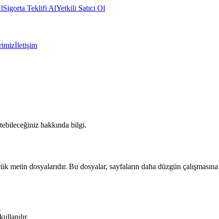
l
Sigorta Teklifi Al
Yetkili Satıcı Ol
rimiz
İletişim
tebileceğiniz hakkında bilgi.
çük metin dosyalarıdır. Bu dosyalar, sayfaların daha düzgün çalışmasına y
.
ullanılır.