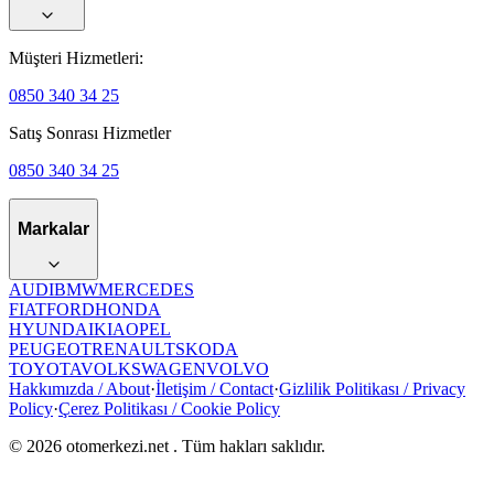
Müşteri Hizmetleri:
0850 340 34 25
Satış Sonrası Hizmetler
0850 340 34 25
Markalar
AUDI
BMW
MERCEDES
FIAT
FORD
HONDA
HYUNDAI
KIA
OPEL
PEUGEOT
RENAULT
SKODA
TOYOTA
VOLKSWAGEN
VOLVO
Hakkımızda / About
·
İletişim / Contact
·
Gizlilik Politikası / Privacy
Policy
·
Çerez Politikası / Cookie Policy
©
2026
otomerkezi.net
. Tüm hakları saklıdır.