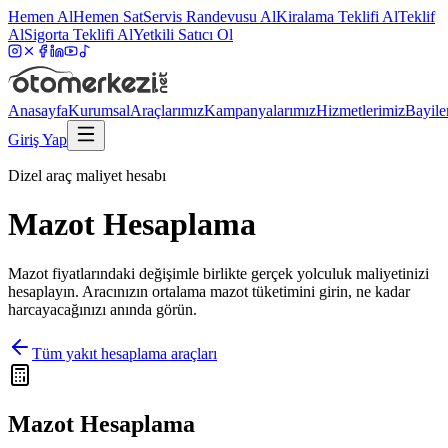
Hemen Al
Hemen Sat
Servis Randevusu Al
Kiralama Teklifi Al
Teklif
Al
Sigorta Teklifi Al
Yetkili Satıcı Ol
Anasayfa
Kurumsal
Araçlarımız
Kampanyalarımız
Hizmetlerimiz
Bayile
Giriş Yap
Dizel araç maliyet hesabı
Mazot Hesaplama
Mazot fiyatlarındaki değişimle birlikte gerçek yolculuk maliyetinizi
hesaplayın. Aracınızın ortalama mazot tüketimini girin, ne kadar
harcayacağınızı anında görün.
Tüm yakıt hesaplama araçları
Mazot Hesaplama