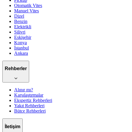
Pickup
Otomatik
Vites
Manuel
Vites
Dizel
Benzin
Elektrikli
Silivri
Eskişehir
Konya
İstanbul
Ankara
Rehberler
Alınır mı?
Karşılaştırmalar
Ekspertiz Rehberleri
Yakıt Rehberleri
Bütçe Rehberleri
İletişim