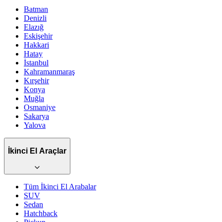
Batman
Denizli
Elazığ
Eskişehir
Hakkari
Hatay
İstanbul
Kahramanmaraş
Kırşehir
Konya
Muğla
Osmaniye
Sakarya
Yalova
İkinci El Araçlar
Tüm İkinci El Arabalar
SUV
Sedan
Hatchback