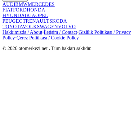
AUDI
BMW
MERCEDES
FIAT
FORD
HONDA
HYUNDAI
KIA
OPEL
PEUGEOT
RENAULT
SKODA
TOYOTA
VOLKSWAGEN
VOLVO
Hakkımızda / About
·
İletişim / Contact
·
Gizlilik Politikası / Privacy
Policy
·
Çerez Politikası / Cookie Policy
©
2026
otomerkezi.net
. Tüm hakları saklıdır.