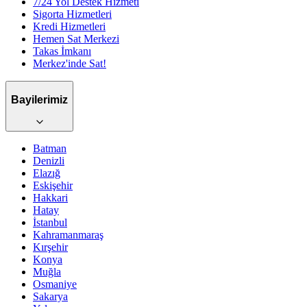
7/24 Yol Destek Hizmeti
Sigorta Hizmetleri
Kredi Hizmetleri
Hemen Sat Merkezi
Takas İmkanı
Merkez'inde Sat!
Bayilerimiz
Batman
Denizli
Elazığ
Eskişehir
Hakkari
Hatay
İstanbul
Kahramanmaraş
Kırşehir
Konya
Muğla
Osmaniye
Sakarya