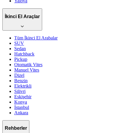
Yalova
İkinci El Araçlar
Tüm İkinci El Arabalar
SUV
Sedan
Hatchback
Pickup
Otomatik
Vites
Manuel
Vites
Dizel
Benzin
Elektrikli
Silivri
Eskişehir
Konya
İstanbul
Ankara
Rehberler