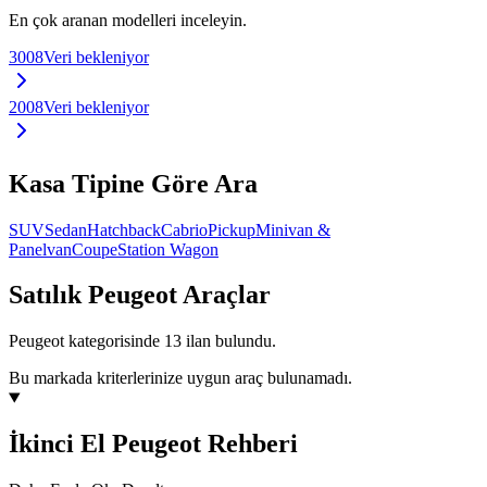
En çok aranan modelleri inceleyin.
3008
Veri bekleniyor
2008
Veri bekleniyor
Kasa Tipine Göre Ara
SUV
Sedan
Hatchback
Cabrio
Pickup
Minivan &
Panelvan
Coupe
Station Wagon
Satılık
Peugeot
Araçlar
Peugeot kategorisinde 13 ilan bulundu.
Bu markada kriterlerinize uygun araç bulunamadı.
İkinci El Peugeot Rehberi