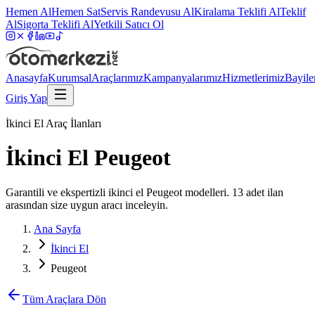
Hemen Al
Hemen Sat
Servis Randevusu Al
Kiralama Teklifi Al
Teklif
Al
Sigorta Teklifi Al
Yetkili Satıcı Ol
Anasayfa
Kurumsal
Araçlarımız
Kampanyalarımız
Hizmetlerimiz
Bayile
Giriş Yap
İkinci El Araç İlanları
İkinci El Peugeot
Garantili ve ekspertizli ikinci el Peugeot modelleri. 13 adet ilan
arasından size uygun aracı inceleyin.
Ana Sayfa
İkinci El
Peugeot
Tüm Araçlara Dön