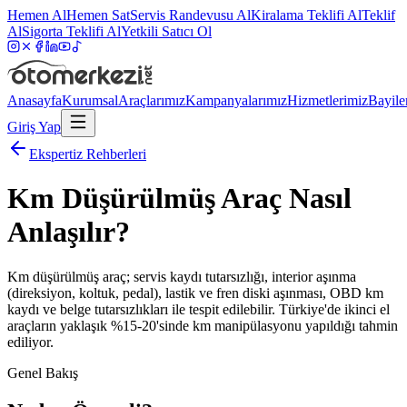
Hemen Al
Hemen Sat
Servis Randevusu Al
Kiralama Teklifi Al
Teklif
Al
Sigorta Teklifi Al
Yetkili Satıcı Ol
Anasayfa
Kurumsal
Araçlarımız
Kampanyalarımız
Hizmetlerimiz
Bayile
Giriş Yap
Ekspertiz Rehberleri
Km Düşürülmüş Araç Nasıl
Anlaşılır?
Km düşürülmüş araç; servis kaydı tutarsızlığı, interior aşınma
(direksiyon, koltuk, pedal), lastik ve fren diski aşınması, OBD km
kaydı ve belge tutarsızlıkları ile tespit edilebilir. Türkiye'de ikinci el
araçların yaklaşık %15-20'sinde km manipülasyonu yapıldığı tahmin
ediliyor.
Genel Bakış