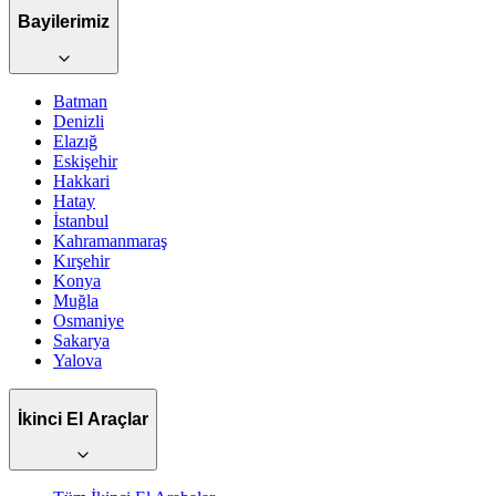
Bayilerimiz
Batman
Denizli
Elazığ
Eskişehir
Hakkari
Hatay
İstanbul
Kahramanmaraş
Kırşehir
Konya
Muğla
Osmaniye
Sakarya
Yalova
İkinci El Araçlar