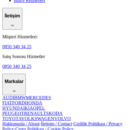
Bütçe Rehberleri
İletişim
Müşteri Hizmetleri:
0850 340 34 25
Satış Sonrası Hizmetler
0850 340 34 25
Markalar
AUDI
BMW
MERCEDES
FIAT
FORD
HONDA
HYUNDAI
KIA
OPEL
PEUGEOT
RENAULT
SKODA
TOYOTA
VOLKSWAGEN
VOLVO
Hakkımızda / About
·
İletişim / Contact
·
Gizlilik Politikası / Privacy
Policy
·
Çerez Politikası / Cookie Policy