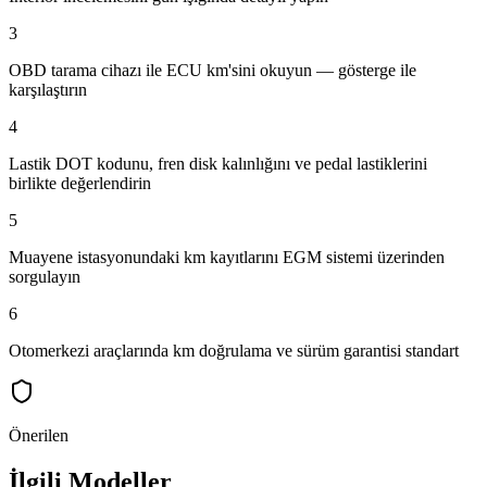
3
OBD tarama cihazı ile ECU km'sini okuyun — gösterge ile
karşılaştırın
4
Lastik DOT kodunu, fren disk kalınlığını ve pedal lastiklerini
birlikte değerlendirin
5
Muayene istasyonundaki km kayıtlarını EGM sistemi üzerinden
sorgulayın
6
Otomerkezi araçlarında km doğrulama ve sürüm garantisi standart
Önerilen
İlgili Modeller