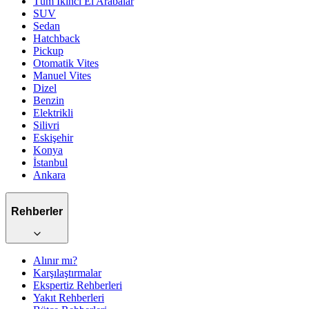
Tüm İkinci El Arabalar
SUV
Sedan
Hatchback
Pickup
Otomatik
Vites
Manuel
Vites
Dizel
Benzin
Elektrikli
Silivri
Eskişehir
Konya
İstanbul
Ankara
Rehberler
Alınır mı?
Karşılaştırmalar
Ekspertiz Rehberleri
Yakıt Rehberleri