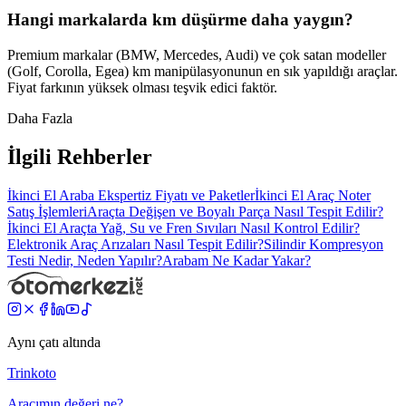
Hangi markalarda km düşürme daha yaygın?
Premium markalar (BMW, Mercedes, Audi) ve çok satan modeller
(Golf, Corolla, Egea) km manipülasyonunun en sık yapıldığı araçlar.
Fiyat farkının yüksek olması teşvik edici faktör.
Daha Fazla
İlgili Rehberler
İkinci El Araba Ekspertiz Fiyatı ve Paketler
İkinci El Araç Noter
Satış İşlemleri
Araçta Değişen ve Boyalı Parça Nasıl Tespit Edilir?
İkinci El Araçta Yağ, Su ve Fren Sıvıları Nasıl Kontrol Edilir?
Elektronik Araç Arızaları Nasıl Tespit Edilir?
Silindir Kompresyon
Testi Nedir, Neden Yapılır?
Arabam Ne Kadar Yakar?
Aynı çatı altında
Trinkoto
Aracımın değeri ne?