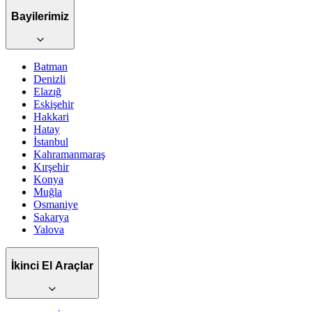
Bayilerimiz
Batman
Denizli
Elazığ
Eskişehir
Hakkari
Hatay
İstanbul
Kahramanmaraş
Kırşehir
Konya
Muğla
Osmaniye
Sakarya
Yalova
İkinci El Araçlar