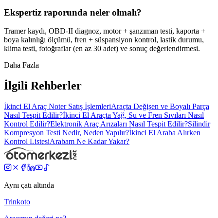
Ekspertiz raporunda neler olmalı?
Tramer kaydı, OBD-II diagnoz, motor + şanzıman testi, kaporta +
boya kalınlığı ölçümü, fren + süspansiyon kontrol, lastik durumu,
klima testi, fotoğraflar (en az 30 adet) ve sonuç değerlendirmesi.
Daha Fazla
İlgili Rehberler
İkinci El Araç Noter Satış İşlemleri
Araçta Değişen ve Boyalı Parça
Nasıl Tespit Edilir?
İkinci El Araçta Yağ, Su ve Fren Sıvıları Nasıl
Kontrol Edilir?
Elektronik Araç Arızaları Nasıl Tespit Edilir?
Silindir
Kompresyon Testi Nedir, Neden Yapılır?
İkinci El Araba Alırken
Kontrol Listesi
Arabam Ne Kadar Yakar?
Aynı çatı altında
Trinkoto