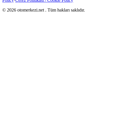
Policy
·
Çerez Politikası / Cookie Policy
©
2026
otomerkezi.net
. Tüm hakları saklıdır.