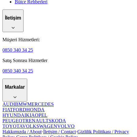
Bütçe Rehberleri
İletişim
Müşteri Hizmetleri:
0850 340 34 25
Satış Sonrası Hizmetler
0850 340 34 25
Markalar
AUDI
BMW
MERCEDES
FIAT
FORD
HONDA
HYUNDAI
KIA
OPEL
PEUGEOT
RENAULT
SKODA
TOYOTA
VOLKSWAGEN
VOLVO
Hakkımızda / About
·
İletişim / Contact
·
Gizlilik Politikası / Privacy