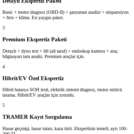
Detaylı Ekspertiz Paketi
Basic + motor diagnoz (OBD-II) + şanzıman analizi + süspansiyon
+ fren + klima. En yaygın paket.
3
Premium Ekspertiz Paketi
Detaylı + dyno test + lift (alt taraf) + endoskop kamera + araç
bilgisayarı tam analiz. Premium araçlar için.
4
Hibrit/EV Özel Ekspertiz
Hibrit batarya SOH testi, elektrik sistemi diagnoz, motor sürücü
tarama. Hibrit/EV araçlar için zorunlu.
5
TRAMER Kayıt Sorgulama
Hasar geçmişi, hasar tutarı, kaza türü. Ekspertizin temeli; ayrı 100-
200 TL.