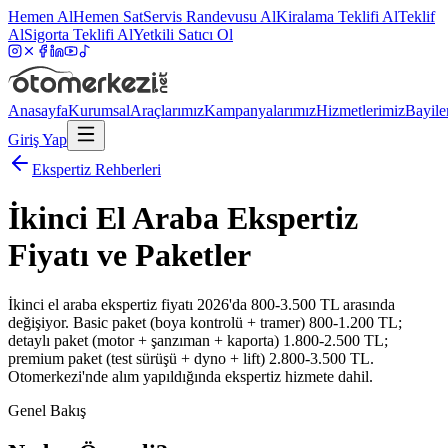
Hemen Al
Hemen Sat
Servis Randevusu Al
Kiralama Teklifi Al
Teklif
Al
Sigorta Teklifi Al
Yetkili Satıcı Ol
Anasayfa
Kurumsal
Araçlarımız
Kampanyalarımız
Hizmetlerimiz
Bayile
Giriş Yap
Ekspertiz Rehberleri
İkinci El Araba Ekspertiz
Fiyatı ve Paketler
İkinci el araba ekspertiz fiyatı 2026'da 800-3.500 TL arasında
değişiyor. Basic paket (boya kontrolü + tramer) 800-1.200 TL;
detaylı paket (motor + şanzıman + kaporta) 1.800-2.500 TL;
premium paket (test sürüşü + dyno + lift) 2.800-3.500 TL.
Otomerkezi'nde alım yapıldığında ekspertiz hizmete dahil.
Genel Bakış