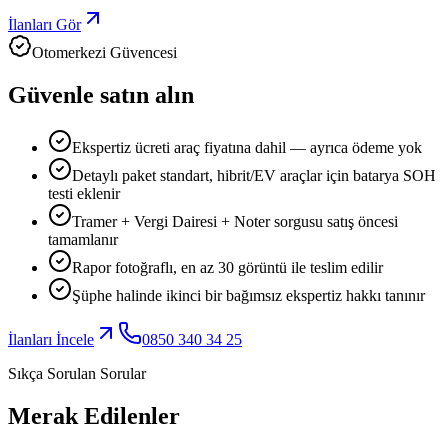
İlanları Gör
Otomerkezi Güvencesi
Güvenle satın alın
Ekspertiz ücreti araç fiyatına dahil — ayrıca ödeme yok
Detaylı paket standart, hibrit/EV araçlar için batarya SOH
testi eklenir
Tramer + Vergi Dairesi + Noter sorgusu satış öncesi
tamamlanır
Rapor fotoğraflı, en az 30 görüntü ile teslim edilir
Şüphe halinde ikinci bir bağımsız ekspertiz hakkı tanınır
İlanları İncele
0850 340 34 25
Sıkça Sorulan Sorular
Merak Edilenler