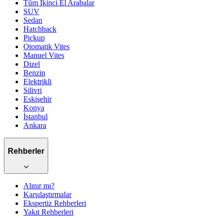
Tüm İkinci El Arabalar
SUV
Sedan
Hatchback
Pickup
Otomatik
Vites
Manuel
Vites
Dizel
Benzin
Elektrikli
Silivri
Eskişehir
Konya
İstanbul
Ankara
Rehberler
Alınır mı?
Karşılaştırmalar
Ekspertiz Rehberleri
Yakıt Rehberleri