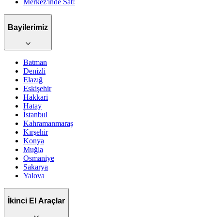
Merkez'inde Sat!
Bayilerimiz
Batman
Denizli
Elazığ
Eskişehir
Hakkari
Hatay
İstanbul
Kahramanmaraş
Kırşehir
Konya
Muğla
Osmaniye
Sakarya
Yalova
İkinci El Araçlar