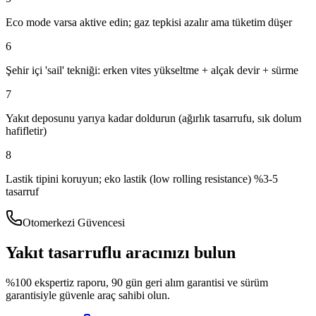
Eco mode varsa aktive edin; gaz tepkisi azalır ama tüketim düşer
6
Şehir içi 'sail' tekniği: erken vites yükseltme + alçak devir + sürme
7
Yakıt deposunu yarıya kadar doldurun (ağırlık tasarrufu, sık dolum
hafifletir)
8
Lastik tipini koruyun; eko lastik (low rolling resistance) %3-5
tasarruf
Otomerkezi Güvencesi
Yakıt tasarruflu aracınızı bulun
%100 ekspertiz raporu, 90 gün geri alım garantisi ve sürüm
garantisiyle güvenle araç sahibi olun.