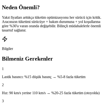
Neden Önemli?
Yakıt fiyatları arttıkça tüketim optimizasyonu her sürücü için kritik.
Aracınızın tüketimi sürücüye + bakım durumuna + yol koşullarına
göre %30'a varan oranda değişebilir. Bilinçli müdahalelerle önemli
tasarruf sağlanır.
Bilgiler
Bilmeniz Gerekenler
1
Lastik basıncı: %15 düşük basınç → %5-8 fazla tüketim
2
Hız: 90 km/s yerine 110 km/s → %20-25 fazla tüketim (otoyolda)
3