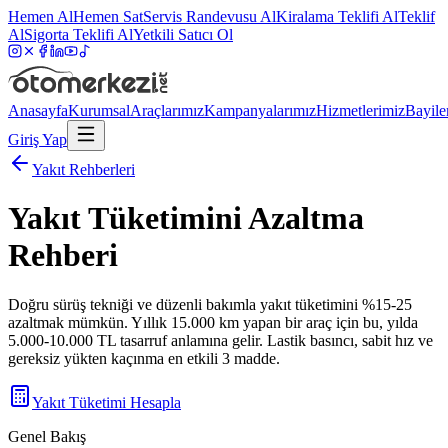
Hemen Al
Hemen Sat
Servis Randevusu Al
Kiralama Teklifi Al
Teklif
Al
Sigorta Teklifi Al
Yetkili Satıcı Ol
Anasayfa
Kurumsal
Araçlarımız
Kampanyalarımız
Hizmetlerimiz
Bayile
Giriş Yap
Yakıt Rehberleri
Yakıt Tüketimini Azaltma
Rehberi
Doğru sürüş tekniği ve düzenli bakımla yakıt tüketimini %15-25
azaltmak mümkün. Yıllık 15.000 km yapan bir araç için bu, yılda
5.000-10.000 TL tasarruf anlamına gelir. Lastik basıncı, sabit hız ve
gereksiz yükten kaçınma en etkili 3 madde.
Yakıt Tüketimi Hesapla
Genel Bakış