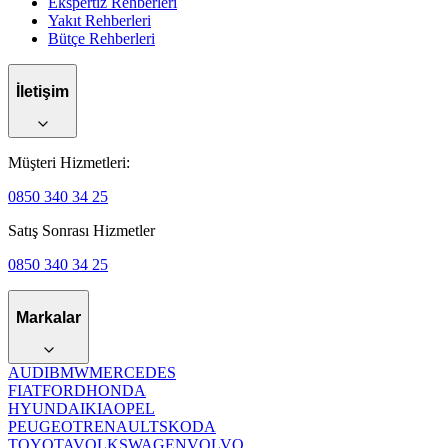
Ekspertiz Rehberleri
Yakıt Rehberleri
Bütçe Rehberleri
İletişim
Müşteri Hizmetleri:
0850 340 34 25
Satış Sonrası Hizmetler
0850 340 34 25
Markalar
AUDI
BMW
MERCEDES
FIAT
FORD
HONDA
HYUNDAI
KIA
OPEL
PEUGEOT
RENAULT
SKODA
TOYOTA
VOLKSWAGEN
VOLVO