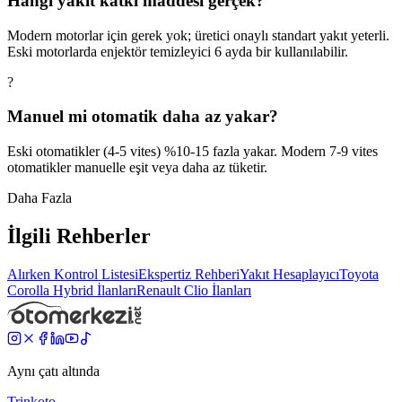
Hangi yakıt katkı maddesi gerçek?
Modern motorlar için gerek yok; üretici onaylı standart yakıt yeterli.
Eski motorlarda enjektör temizleyici 6 ayda bir kullanılabilir.
?
Manuel mi otomatik daha az yakar?
Eski otomatikler (4-5 vites) %10-15 fazla yakar. Modern 7-9 vites
otomatikler manuelle eşit veya daha az tüketir.
Daha Fazla
İlgili Rehberler
Alırken Kontrol Listesi
Ekspertiz Rehberi
Yakıt Hesaplayıcı
Toyota
Corolla Hybrid
İlanları
Renault
Clio
İlanları
Aynı çatı altında
Trinkoto