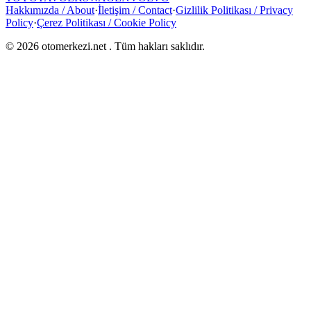
Hakkımızda / About
·
İletişim / Contact
·
Gizlilik Politikası / Privacy
Policy
·
Çerez Politikası / Cookie Policy
©
2026
otomerkezi.net
. Tüm hakları saklıdır.