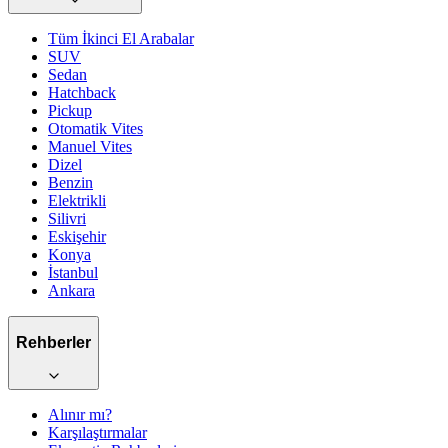
Tüm İkinci El Arabalar
SUV
Sedan
Hatchback
Pickup
Otomatik
Vites
Manuel
Vites
Dizel
Benzin
Elektrikli
Silivri
Eskişehir
Konya
İstanbul
Ankara
Rehberler
Alınır mı?
Karşılaştırmalar