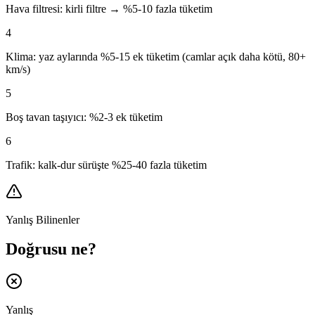
Hava filtresi: kirli filtre → %5-10 fazla tüketim
4
Klima: yaz aylarında %5-15 ek tüketim (camlar açık daha kötü, 80+
km/s)
5
Boş tavan taşıyıcı: %2-3 ek tüketim
6
Trafik: kalk-dur sürüşte %25-40 fazla tüketim
Yanlış Bilinenler
Doğrusu ne?
Yanlış