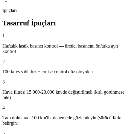
İpuçları
Tasarruf İpuçları
1
Haftalık lastik basıncı kontrol — üretici basıncını ön/arka ayrı
kontrol
2
100 km/s sabit hız + cruise control düz otoyolda
3
Hava filtresi 15.000-20.000 km'de değiştirilmeli (kirli görünmese
bile)
4
Tam dolu aracı 100 km'lik denemede gözlemleyin (sürücü farkı
belirgin)
5