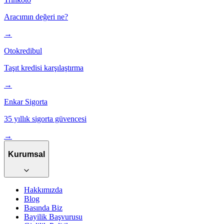
Aracımın değeri ne?
→
Otokredibul
Taşıt kredisi karşılaştırma
→
Enkar Sigorta
35 yıllık sigorta güvencesi
→
Kurumsal
Hakkımızda
Blog
Basında Biz
Bayilik Başvurusu