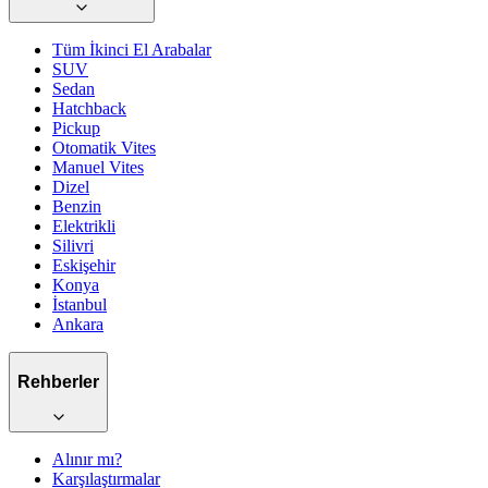
Tüm İkinci El Arabalar
SUV
Sedan
Hatchback
Pickup
Otomatik
Vites
Manuel
Vites
Dizel
Benzin
Elektrikli
Silivri
Eskişehir
Konya
İstanbul
Ankara
Rehberler
Alınır mı?
Karşılaştırmalar