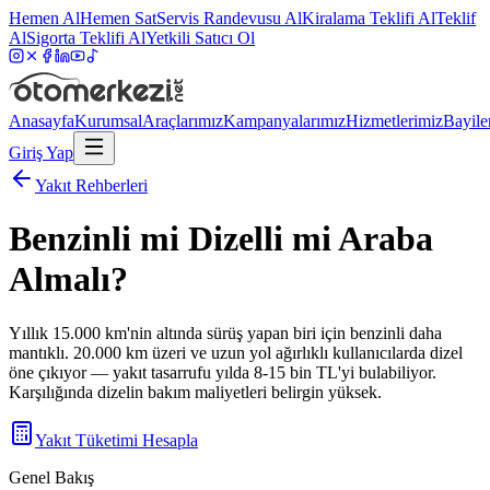
Hemen Al
Hemen Sat
Servis Randevusu Al
Kiralama Teklifi Al
Teklif
Al
Sigorta Teklifi Al
Yetkili Satıcı Ol
Anasayfa
Kurumsal
Araçlarımız
Kampanyalarımız
Hizmetlerimiz
Bayile
Giriş Yap
Yakıt Rehberleri
Benzinli mi Dizelli mi Araba
Almalı?
Yıllık 15.000 km'nin altında sürüş yapan biri için benzinli daha
mantıklı. 20.000 km üzeri ve uzun yol ağırlıklı kullanıcılarda dizel
öne çıkıyor — yakıt tasarrufu yılda 8-15 bin TL'yi bulabiliyor.
Karşılığında dizelin bakım maliyetleri belirgin yüksek.
Yakıt Tüketimi Hesapla
Genel Bakış