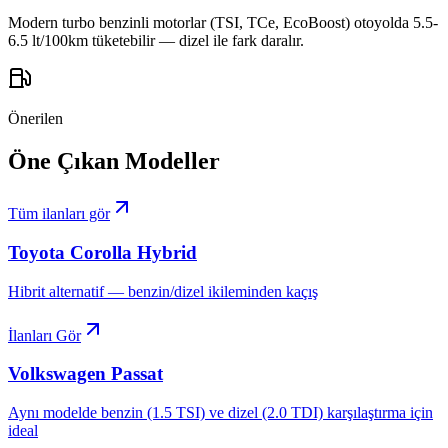
Modern turbo benzinli motorlar (TSI, TCe, EcoBoost) otoyolda 5.5-
6.5 lt/100km tüketebilir — dizel ile fark daralır.
Önerilen
Öne Çıkan Modeller
Tüm ilanları gör
Toyota
Corolla Hybrid
Hibrit alternatif — benzin/dizel ikileminden kaçış
İlanları Gör
Volkswagen
Passat
Aynı modelde benzin (1.5 TSI) ve dizel (2.0 TDI) karşılaştırma için
ideal