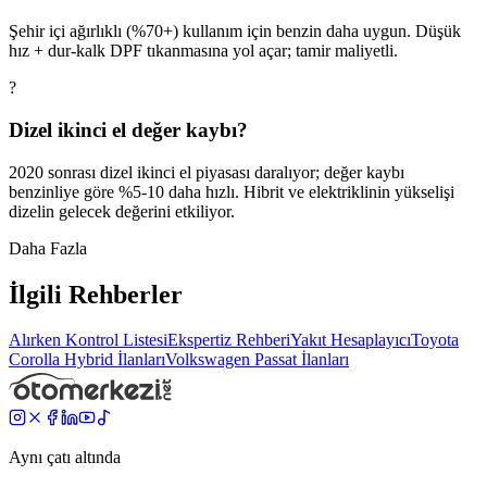
Şehir içi ağırlıklı (%70+) kullanım için benzin daha uygun. Düşük
hız + dur-kalk DPF tıkanmasına yol açar; tamir maliyetli.
?
Dizel ikinci el değer kaybı?
2020 sonrası dizel ikinci el piyasası daralıyor; değer kaybı
benzinliye göre %5-10 daha hızlı. Hibrit ve elektriklinin yükselişi
dizelin gelecek değerini etkiliyor.
Daha Fazla
İlgili Rehberler
Alırken Kontrol Listesi
Ekspertiz Rehberi
Yakıt Hesaplayıcı
Toyota
Corolla Hybrid
İlanları
Volkswagen
Passat
İlanları
Aynı çatı altında