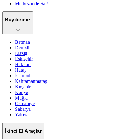
Merkez'inde Sat!
Bayilerimiz
Batman
Denizli
Elazığ
Eskişehir
Hakkari
Hatay
İstanbul
Kahramanmaraş
Kırşehir
Konya
Muğla
Osmaniye
Sakarya
Yalova
İkinci El Araçlar