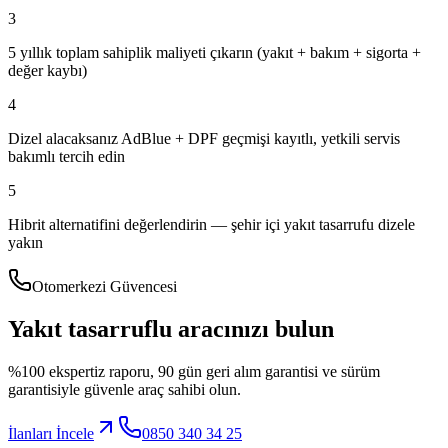
3
5 yıllık toplam sahiplik maliyeti çıkarın (yakıt + bakım + sigorta +
değer kaybı)
4
Dizel alacaksanız AdBlue + DPF geçmişi kayıtlı, yetkili servis
bakımlı tercih edin
5
Hibrit alternatifini değerlendirin — şehir içi yakıt tasarrufu dizele
yakın
Otomerkezi Güvencesi
Yakıt tasarruflu aracınızı bulun
%100 ekspertiz raporu, 90 gün geri alım garantisi ve sürüm
garantisiyle güvenle araç sahibi olun.
İlanları İncele
0850 340 34 25