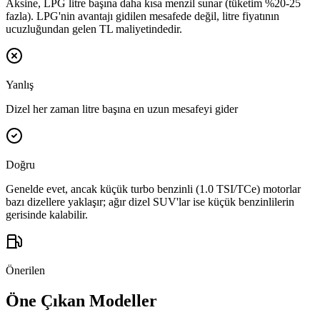
Aksine, LPG litre başına daha kısa menzil sunar (tüketim %20-25
fazla). LPG'nin avantajı gidilen mesafede değil, litre fiyatının
ucuzluğundan gelen TL maliyetindedir.
Yanlış
Dizel her zaman litre başına en uzun mesafeyi gider
Doğru
Genelde evet, ancak küçük turbo benzinli (1.0 TSI/TCe) motorlar
bazı dizellere yaklaşır; ağır dizel SUV'lar ise küçük benzinlilerin
gerisinde kalabilir.
Önerilen
Öne Çıkan Modeller