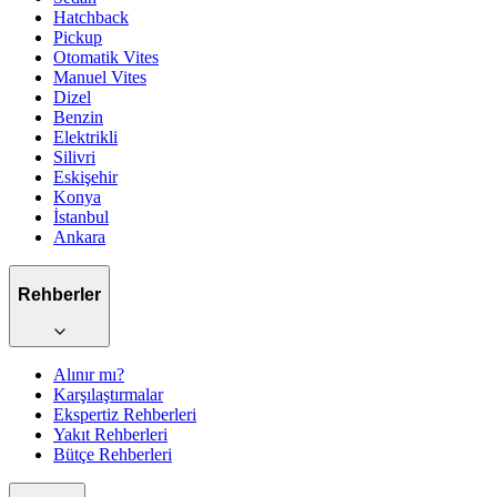
Hatchback
Pickup
Otomatik
Vites
Manuel
Vites
Dizel
Benzin
Elektrikli
Silivri
Eskişehir
Konya
İstanbul
Ankara
Rehberler
Alınır mı?
Karşılaştırmalar
Ekspertiz Rehberleri
Yakıt Rehberleri
Bütçe Rehberleri