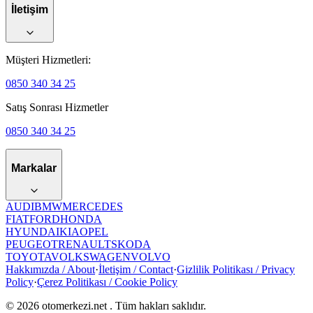
İletişim
Müşteri Hizmetleri:
0850 340 34 25
Satış Sonrası Hizmetler
0850 340 34 25
Markalar
AUDI
BMW
MERCEDES
FIAT
FORD
HONDA
HYUNDAI
KIA
OPEL
PEUGEOT
RENAULT
SKODA
TOYOTA
VOLKSWAGEN
VOLVO
Hakkımızda / About
·
İletişim / Contact
·
Gizlilik Politikası / Privacy
Policy
·
Çerez Politikası / Cookie Policy
©
2026
otomerkezi.net
. Tüm hakları saklıdır.