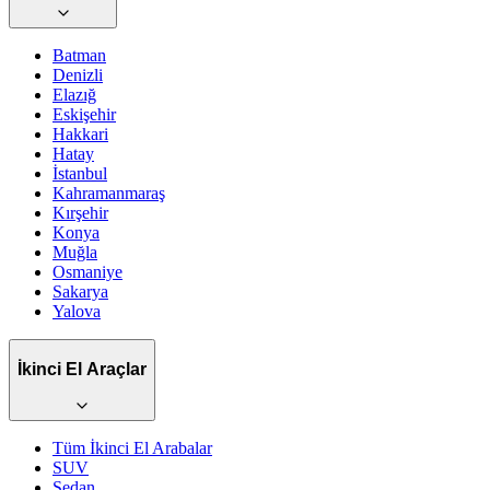
Batman
Denizli
Elazığ
Eskişehir
Hakkari
Hatay
İstanbul
Kahramanmaraş
Kırşehir
Konya
Muğla
Osmaniye
Sakarya
Yalova
İkinci El Araçlar
Tüm İkinci El Arabalar
SUV
Sedan