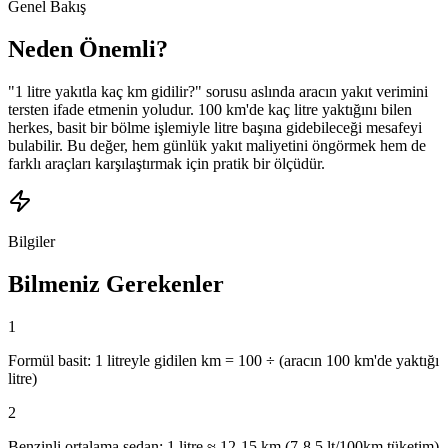
Genel Bakış
Neden Önemli?
"1 litre yakıtla kaç km gidilir?" sorusu aslında aracın yakıt verimini
tersten ifade etmenin yoludur. 100 km'de kaç litre yaktığını bilen
herkes, basit bir bölme işlemiyle litre başına gidebileceği mesafeyi
bulabilir. Bu değer, hem günlük yakıt maliyetini öngörmek hem de
farklı araçları karşılaştırmak için pratik bir ölçüdür.
Bilgiler
Bilmeniz Gerekenler
1
Formül basit: 1 litreyle gidilen km = 100 ÷ (aracın 100 km'de yaktığı
litre)
2
Benzinli ortalama sedan: 1 litre ≈ 12-15 km (7-8.5 lt/100km tüketim)