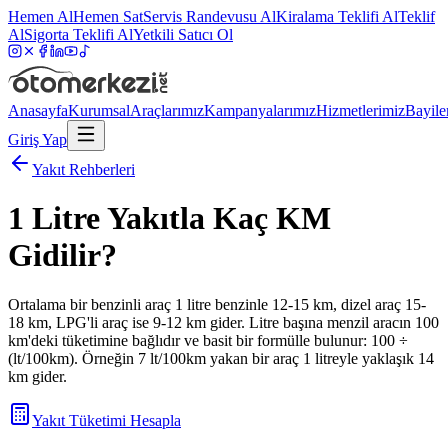
Hemen Al
Hemen Sat
Servis Randevusu Al
Kiralama Teklifi Al
Teklif
Al
Sigorta Teklifi Al
Yetkili Satıcı Ol
Anasayfa
Kurumsal
Araçlarımız
Kampanyalarımız
Hizmetlerimiz
Bayile
Giriş Yap
Yakıt Rehberleri
1 Litre Yakıtla Kaç KM
Gidilir?
Ortalama bir benzinli araç 1 litre benzinle 12-15 km, dizel araç 15-
18 km, LPG'li araç ise 9-12 km gider. Litre başına menzil aracın 100
km'deki tüketimine bağlıdır ve basit bir formülle bulunur: 100 ÷
(lt/100km). Örneğin 7 lt/100km yakan bir araç 1 litreyle yaklaşık 14
km gider.
Yakıt Tüketimi Hesapla