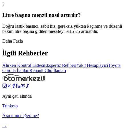
?
Litre başına menzil nasıl artırılır?
Doğru lastik basıncı, sabit hız, gereksiz yükten kaçınma ve düzenli
bakım litre başına gidilen mesafeyi %15-25 artırabilir.
Daha Fazla
İlgili Rehberler
Alırken Kontrol Listesi
Ekspertiz Rehberi
Yakıt Hesaplayıcı
Toyota
Corolla
İlanları
Renault
Clio
İlanları
Aynı çatı altında
Trinkoto
Aracımın değeri ne?
→