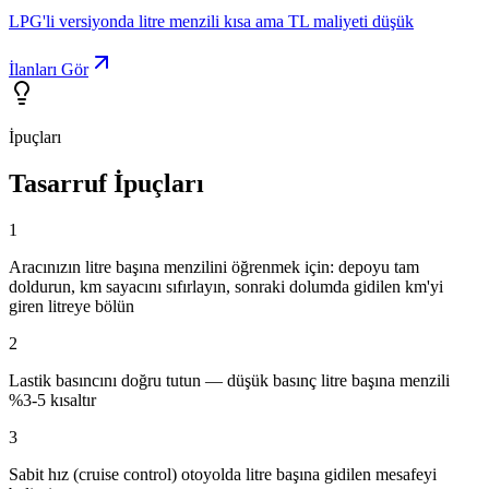
LPG'li versiyonda litre menzili kısa ama TL maliyeti düşük
İlanları Gör
İpuçları
Tasarruf İpuçları
1
Aracınızın litre başına menzilini öğrenmek için: depoyu tam
doldurun, km sayacını sıfırlayın, sonraki dolumda gidilen km'yi
giren litreye bölün
2
Lastik basıncını doğru tutun — düşük basınç litre başına menzili
%3-5 kısaltır
3
Sabit hız (cruise control) otoyolda litre başına gidilen mesafeyi