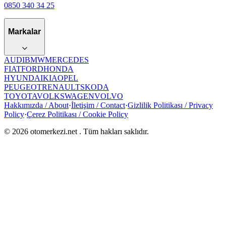
0850 340 34 25
Markalar
AUDI
BMW
MERCEDES
FIAT
FORD
HONDA
HYUNDAI
KIA
OPEL
PEUGEOT
RENAULT
SKODA
TOYOTA
VOLKSWAGEN
VOLVO
Hakkımızda / About
·
İletişim / Contact
·
Gizlilik Politikası / Privacy
Policy
·
Çerez Politikası / Cookie Policy
©
2026
otomerkezi.net
. Tüm hakları saklıdır.