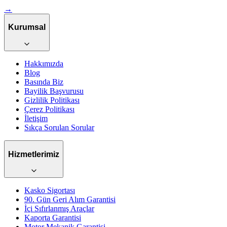
→
Kurumsal
Hakkımızda
Blog
Basında Biz
Bayilik Başvurusu
Gizlilik Politikası
Çerez Politikası
İletişim
Sıkça Sorulan Sorular
Hizmetlerimiz
Kasko Sigortası
90. Gün Geri Alım Garantisi
İçi Sıfırlanmış Araçlar
Kaporta Garantisi
Motor Mekanik Garantisi