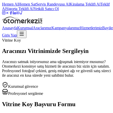
Hemen Al
Hemen Sat
Servis Randevusu Al
Kiralama Teklifi Al
Teklif
Al
Sigorta Teklifi Al
Yetkili Satıcı Ol
Anasayfa
Kurumsal
Araçlarımız
Kampanyalarımız
Hizmetlerimiz
Bayile
Giriş Yap
Vitrine Koy
Aracınızı Vitrinimizde Sergileyin
Aracınızı satmak istiyorsunuz ama uğraşmak istemiyor musunuz?
Otomerkezi konsinye satış hizmeti ile aracınızı biz sizin için satalım.
Profesyonel fotoğraf çekimi, geniş müşteri ağı ve güvenli satış süreci
ile aracınız en kısa sürede yeni sahibini bulur.
Kurumsal güvence
Profesyonel sergileme
Vitrine Koy Başvuru Formu