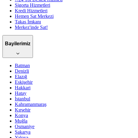
Sigorta Hizmetleri
Kredi Hizmetleri
Hemen Sat Merkezi
Takas İmkanı
Merkez'inde Sat!
Bayilerimiz
Batman
Denizli
Elazığ
Eskişehir
Hakkari
Hatay
İstanbul
Kahramanmaraş
Kırşehir
Konya
Muğla
Osmaniye
Sakarya
Yalova