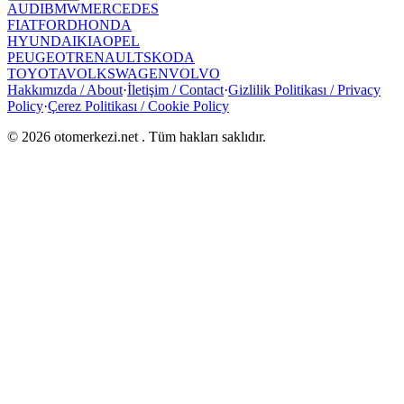
AUDI
BMW
MERCEDES
FIAT
FORD
HONDA
HYUNDAI
KIA
OPEL
PEUGEOT
RENAULT
SKODA
TOYOTA
VOLKSWAGEN
VOLVO
Hakkımızda / About
·
İletişim / Contact
·
Gizlilik Politikası / Privacy
Policy
·
Çerez Politikası / Cookie Policy
©
2026
otomerkezi.net
. Tüm hakları saklıdır.