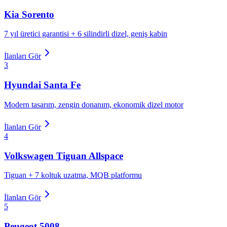
Kia
Sorento
7 yıl üretici garantisi + 6 silindirli dizel, geniş kabin
İlanları Gör
3
Hyundai
Santa Fe
Modern tasarım, zengin donanım, ekonomik dizel motor
İlanları Gör
4
Volkswagen
Tiguan Allspace
Tiguan + 7 koltuk uzatma, MQB platformu
İlanları Gör
5
Peugeot
5008