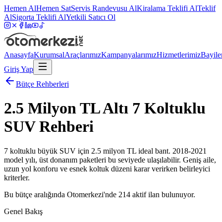
Hemen Al
Hemen Sat
Servis Randevusu Al
Kiralama Teklifi Al
Teklif
Al
Sigorta Teklifi Al
Yetkili Satıcı Ol
Anasayfa
Kurumsal
Araçlarımız
Kampanyalarımız
Hizmetlerimiz
Bayile
Giriş Yap
Bütçe Rehberleri
2.5 Milyon TL Altı 7 Koltuklu
SUV Rehberi
7 koltuklu büyük SUV için 2.5 milyon TL ideal bant. 2018-2021
model yılı, üst donanım paketleri bu seviyede ulaşılabilir. Geniş aile,
uzun yol konforu ve esnek koltuk düzeni karar verirken belirleyici
kriterler.
Bu bütçe aralığında Otomerkezi'nde
214
aktif ilan bulunuyor.
Genel Bakış