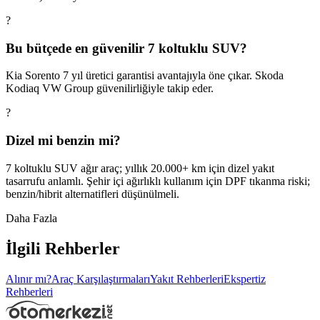
?
Bu bütçede en güvenilir 7 koltuklu SUV?
Kia Sorento 7 yıl üretici garantisi avantajıyla öne çıkar. Skoda
Kodiaq VW Group güvenilirliğiyle takip eder.
?
Dizel mi benzin mi?
7 koltuklu SUV ağır araç; yıllık 20.000+ km için dizel yakıt
tasarrufu anlamlı. Şehir içi ağırlıklı kullanım için DPF tıkanma riski;
benzin/hibrit alternatifleri düşünülmeli.
Daha Fazla
İlgili Rehberler
Alınır mı?
Araç Karşılaştırmaları
Yakıt Rehberleri
Ekspertiz
Rehberleri