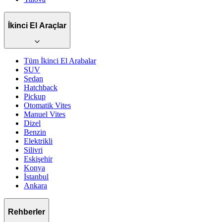
İkinci El Araçlar
Tüm İkinci El Arabalar
SUV
Sedan
Hatchback
Pickup
Otomatik
Vites
Manuel
Vites
Dizel
Benzin
Elektrikli
Silivri
Eskişehir
Konya
İstanbul
Ankara
Rehberler