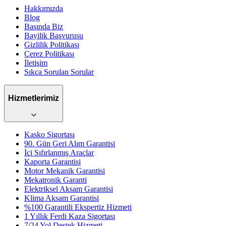
Hakkımızda
Blog
Basında Biz
Bayilik Başvurusu
Gizlilik Politikası
Çerez Politikası
İletişim
Sıkça Sorulan Sorular
Hizmetlerimiz
Kasko Sigortası
90. Gün Geri Alım Garantisi
İçi Sıfırlanmış Araçlar
Kaporta Garantisi
Motor Mekanik Garantisi
Mekatronik Garanti
Elektriksel Aksam Garantisi
Klima Aksam Garantisi
%100 Garantili Ekspertiz Hizmeti
1 Yıllık Ferdi Kaza Sigortası
7/24 Yol Destek Hizmeti