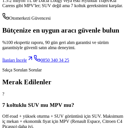
1.5-2 milyon TL'de Dacia Lodgy veya eski Hyundai Trajet/Kia
Carens gibi MPV'ler; SUV değil ama 7 koltuk gereksinimi karşılar.
Otomerkezi Güvencesi
Bütçenize en uygun aracı güvenle bulun
%100 ekspertiz raporu, 90 gün geri alım garantisi ve sürüm
garantisiyle güvenli satın alma deneyimi.
İlanları İncele
0850 340 34 25
Sıkça Sorulan Sorular
Merak Edilenler
?
7 koltuklu SUV mu MPV mu?
Off-road + yüksek oturma + SUV görüntüsü için SUV. Maksimum
iç mekan + ekonomik fiyat için MPV (Renault Espace, Citroen C4
Picasso) daha iyi.