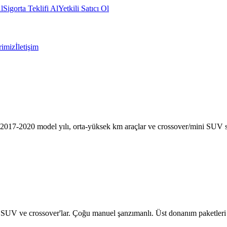
l
Sigorta Teklifi Al
Yetkili Satıcı Ol
rimiz
İletişim
7-2020 model yılı, orta-yüksek km araçlar ve crossover/mini SUV seç
UV ve crossover'lar. Çoğu manuel şanzımanlı. Üst donanım paketleri n