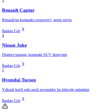
3
Renault
Captur
Renault'un kompakt crossover'ı, geniş servis
İlanları Gör
4
Nissan
Juke
Distinct tasarım, kompakt SUV deneyimi
İlanları Gör
5
Hyundai
Tucson
Yüksek km'li eski nesil seçenekler bu bütçede mümkün
İlanları Gör