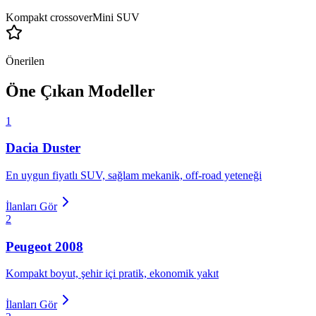
Kompakt crossover
Mini SUV
Önerilen
Öne Çıkan Modeller
1
Dacia
Duster
En uygun fiyatlı SUV, sağlam mekanik, off-road yeteneği
İlanları Gör
2
Peugeot
2008
Kompakt boyut, şehir içi pratik, ekonomik yakıt
İlanları Gör