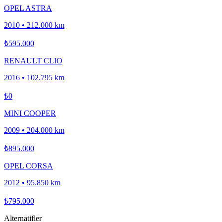
OPEL ASTRA
2010
•
212.000 km
₺595.000
RENAULT CLIO
2016
•
102.795 km
₺0
MINI COOPER
2009
•
204.000 km
₺895.000
OPEL CORSA
2012
•
95.850 km
₺795.000
Alternatifler