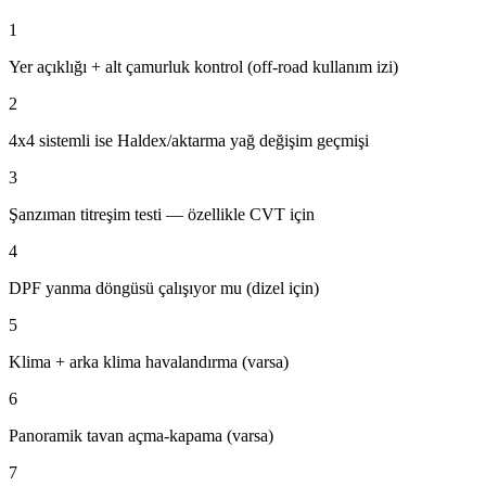
1
Yer açıklığı + alt çamurluk kontrol (off-road kullanım izi)
2
4x4 sistemli ise Haldex/aktarma yağ değişim geçmişi
3
Şanzıman titreşim testi — özellikle CVT için
4
DPF yanma döngüsü çalışıyor mu (dizel için)
5
Klima + arka klima havalandırma (varsa)
6
Panoramik tavan açma-kapama (varsa)
7