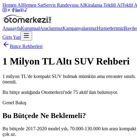
Hemen Al
Hemen Sat
Servis Randevusu Al
Kiralama Teklifi Al
Teklif A
Anasayfa
Kurumsal
Araçlarımız
Kampanyalarımız
Hizmetlerimiz
Bayile
Giriş Yap
Bütçe Rehberleri
1 Milyon TL Altı SUV Rehberi
1 milyon TL'de kompakt SUV bulmak mümkün ama envanter sınırlı. 201
önemli.
Bu bütçe aralığında Otomerkezi'nde
75
aktif ilan bulunuyor.
Genel Bakış
Bu Bütçede Ne Beklemeli?
Bu bütçede 2017-2020 model yılı, 70.000-130.000 km arası kompakt S
çok az.